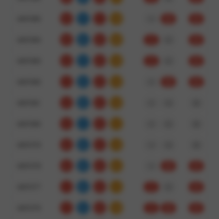
3467285
5
7
7
19
小
单
对
3467284
9
6
8
23
大
双
对
3467283
3
7
9
19
大
双
对
3467282
7
2
4
13
大
单
对
3467281
2
8
0
10
大
单
错
3467280
5
1
5
11
大
双
错
3467279
6
6
2
14
小
单
错
3467278
6
9
6
21
小
单
对
3467277
1
8
2
11
小
双
对
3467276
7
3
9
19
大
单
对