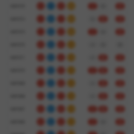
3467275
5
1
2
08
小
单
对
3467274
1
0
1
02
大
双
对
3467273
1
4
3
08
小
单
对
3467272
6
2
8
16
小
单
错
3467271
8
3
5
16
小
双
对
3467270
7
2
3
12
小
双
对
3467269
7
2
6
15
小
单
对
3467268
6
5
7
18
小
双
对
3467267
5
2
6
13
小
单
对
3467266
3
5
4
12
小
单
对