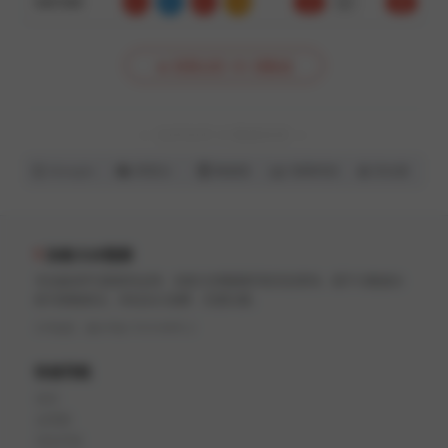
3467265
5
8
6
19
大
双
对
查看全部 151 期数据
— 合作伙伴 & 数据支持 —
Google
阿里云
数据堂
智算科技
安全盾
加拿大28预测
专业提供PC蛋蛋幸运28、加拿大28预测开奖历史查询。基于大数据分
析与智能算法，本站永久免费，无需注册。
ICP备案：豫ICP备17010199号-2
快速导航
首页
走势图
历史开奖